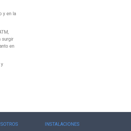
 y en la
 ATM,
 surgir
anto en
 y
OSOTROS
INSTALACIONES